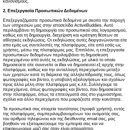
κανονισμούς.
2. Επεξεργασία Προσωπικών Δεδομένων
Επεξεργαζόμαστε προσωπικά δεδομένα με σκοπο την παροχή 
των υπηρεσιών μας στην ιστοσελίδα ActiveBuddies. Αυτό 
περιλαμβάνει τη δημιουργία του προσωπικού σας λογαριασμού, 
καθώς και τη δημιουργία, διαχείριση και κράτηση θέσεων σε 
αθλητικές εκδηλώσεις. Οι εκδηλώσεις αυτές διοργανώνονται είτε 
απο εμάς ως συντελεστές της πλατφόρμας, είτε από εσάς ως 
χρήστες, μέσω της πλατφόρμας μας. Επιπλέον, η επεξεργασία 
προσωπικών δεδομένων περιλαμβάνει τη δημοσίευση 
περιεχομένου από αυτές τις εκδηλώσεις, με υλικό το οποίο 
δημοσιεύετε είτε συνενείτε οι ίδιοι να δημοσιευτεί εξ αρχής στην 
πλατφόρμα, καθώς και την ανταλλαγή περιεχομένου μεταξύ 
των χρηστών κατά τη διάρκεια της αλληλεπίδρασής τους, όπως 
φωτογραφίες και βίντεο, η υποβολή αξιολογήσεων και σχολίων 
προς άλλα μέλη στην πλατφόρμα μας κ.λπ..Συλλέγουμε τα 
περιεχόμενα, όπως φωτογραφίες και βίντεο, που δημοσιεύετε 
στην πλατφόρμα, όπως τα επιτεύγματά σας στο γυμναστήριο, 
σχόλια και άλλο περιεχόμενο που μοιράζεστε στην κοινότητα.
Τα προσωπικά σας στοιχεία ταυτότητας (προφίλ χρήστη), εντός 
της πλατφόρμας, συμπεριλαμβανομένων του ονόματός σας, 
του αριθμού τηλεφώνου και της διεύθυνσης email σας, μας 
βοηθούν να εξατομικεύουμε την εμπειρία σας και να 
επικοινωνούμε μαζί σας όταν είναι απαραίτητο.