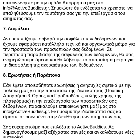
επικοινωνήστε με την ομάδα Απορρήτου μας στο 
info@ActiveBuddies.gr. Σημειώστε ότι ενδέχεται να χρειαστεί να 
επαληθεύσουμε την ταυτότητά σας για την επεξεργασία του 
αιτήματός σας.
7. Ασφάλεια
Αντιμετωπίζουμε σοβαρά την ασφάλεια των δεδομένων και 
έχουμε εφαρμόσει κατάλληλα τεχνικά και οργανωτικά μέτρα για 
την προστασία των προσωπικών σας δεδομένων. Σε 
περίπτωση παραβίασης της ασφάλειας των δεδομένων, θα σας 
ενημερώσουμε άμεσα και θα λάβουμε τα απαραίτητα μέτρα για 
τη διασφάλιση της ακεραιότητας των δεδομένων.
8. Ερωτήσεις ή Παράπονα
Εάν έχετε οποιεσδήποτε ερωτήσεις ή ανησυχίες σχετικά με την 
πολιτική μας για την προστασία της ιδιωτικότητας (Πολιτική 
Απορρήτου & Όρους και Προϋποθέσεις καλής χρήσης της 
πλατφόρμας) η την επεξεργασία των προσωπικών σας 
δεδομένων, παρακαλούμε επικοινωνήστε μαζί μας στο 
info@ActiveBuddies.gr. Εκτιμούμε την ιδιωτικότητά σας και 
είμαστε αφοσιωμένοι στην διευθέτηση των αιτημάτων σας.
Σας ευχαριστούμε που επιλέξατε το ActiveBuddies. Ας 
δημιουργήσουμε μαζί αξέχαστες στιγμές και αγκαλιάσουμε νέες 
εμπειρίες!