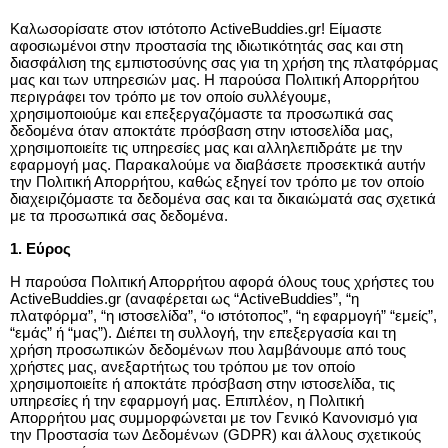
Καλωσορίσατε στον ιστότοπο ActiveBuddies.gr! Είμαστε 
αφοσιωμένοι
στην προστασία της ιδιωτικότητάς σας και στη 
διασφάλιση της εμπιστοσύνης σας για τη χρήση της πλατφόρμας 
μας και των υπηρεσιών μας. Η παρούσα Πολιτική Απορρήτου 
περιγράφει τον τρόπο με τον οποίο συλλέγουμε, 
χρησιμοποιούμε και επεξεργαζόμαστε τα προσωπικά σας 
δεδομένα όταν αποκτάτε πρόσβαση στην ιστοσελίδα μας, 
χρησιμοποιείτε τις υπηρεσίες μας και αλληλεπιδράτε με την 
εφαρμογή μας. Παρακαλούμε να διαβάσετε προσεκτικά αυτήν 
την Πολιτική Απορρήτου, καθώς εξηγεί τον τρόπο με τον οποίο 
διαχειριζόμαστε τα δεδομένα σας και τα δικαιώματά σας σχετικά 
με τα προσωπικά σας δεδομένα.
1. Εύρος
Η παρούσα Πολιτική Απορρήτου αφορά όλους τους χρήστες του 
ActiveBuddies.gr (αναφέρεται ως “ActiveBuddies”, “η 
πλατφόρμα”, “η ιστοσελίδα”, “ο ιστότοπος”, “η εφαρμογή” “εμείς”, 
“εμάς” ή “μας”). Διέπει τη συλλογή, την επεξεργασία και τη 
χρήση προσωπικών δεδομένων που λαμβάνουμε από τους 
χρήστες μας, ανεξαρτήτως του τρόπου με τον οποίο 
χρησιμοποιείτε ή αποκτάτε πρόσβαση στην ιστοσελίδα, τις 
υπηρεσίες ή την εφαρμογή μας. Επιπλέον, η Πολιτική 
Απορρήτου μας συμμορφώνεται με τον Γενικό Κανονισμό για 
την Προστασία των Δεδομένων (GDPR) και άλλους σχετικούς 