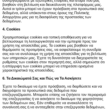
συνεργαζόμαστε με εξωτερικές εταιρείες και άτομα που μας 
βοηθούν στη βελτίωση και διευκόλυνση της πλατφόρμας μας. 
Αυτοί οι τρίτοι μπορεί να έχουν πρόσβαση στα προσωπικά σας 
δεδομένα, αλλά υπόκεινται στους όρους της Πολιτικής 
Απορρήτου μας για τη διασφάλιση της προστασίας των 
δεδομένων.
4. Cookies
Χρησιμοποιούμε cookies και τοπική αποθήκευση για να 
βελτιώσουμε τη λειτουργικότητα και την εμπειρία προς τον 
χρήστη της ιστοσελίδας μας. Τα cookies μας βοηθούν να 
θυμόμαστε τις προτιμήσεις σας, να ασφαλίσουμε τη συνεδρία 
σας και να αναλύουμε τη χρήση της ιστοσελίδας για τη βελτίωση 
των υπηρεσιών μας. Έχετε τη δυνατότητα να διαχειριστείτε τις 
ρυθμίσεις των cookies στον περιηγητή σας, αλλά σημειώστε ότι 
η απόρριψη των cookies μπορεί να επηρεάσει ορισμένα 
χαρακτηριστικά της ιστοσελίδας.
6. Τα Δικαιώματά Σας και Πώς να Τα Ασκήσετε
Έχετε το δικαίωμα να έχετε πρόσβαση, να διορθώσετε και να 
διαγράψετε τα προσωπικά σας δεδομένα που 
επεξεργαζόμαστε. Μπορείτε επίσης να ζητήσετε τον περιορισμό 
της επεξεργασίας ή να ασκήσετε το δικαίωμα της φορητότητας 
των δεδομένων σας. Εάν επιθυμείτε να ανακαλέσετε τη 
συναίνεσή σας ή να αντιταχθείτε στην επεξεργασία δεδομένων, 