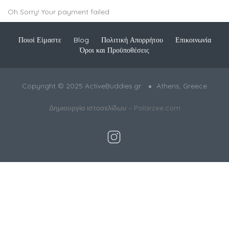
Oh Sorry! Your payment failed
Ποιοί Είμαστε
Blog
Πολιτική Απορρήτου
Επικοινωνία
Όροι και Προϋποθέσεις
Copyright © 2025 ActiveBuddies.gr
Athens, Greece
Δημιουργία ιστοσελίδων –
Polarzee.com