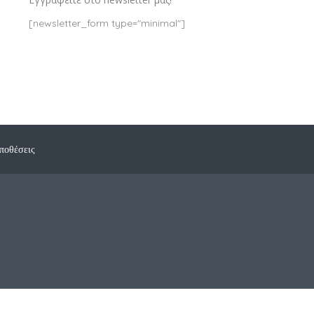
[newsletter_form type="minimal"]
ποθέσεις