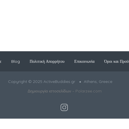
ε
Blog
Πολιτική Απορρήτου
Επικοινωνία
Όροι και Προϋ
Copyright © 2025 ActiveBuddies.gr
Athens, Greece
Δημιουργία ιστοσελίδων –
Polarzee.com