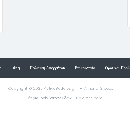
ε
Blog
Πολιτική Απορρήτου
Επικοινωνία
Όροι και Προϋ
Copyright © 2025 ActiveBuddies.gr
Athens, Greece
Δημιουργία ιστοσελίδων –
Polarzee.com