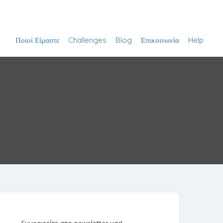
ΚΑΤΑΧΩΡΗΣΗ ΝΕΑΣ ΔΡΑΣΤΗΡΙΟΤΗΤΑΣ
Είσοδος
Ποιοί Είμαστε
Challenges
Blog
Επικοινωνία
Help